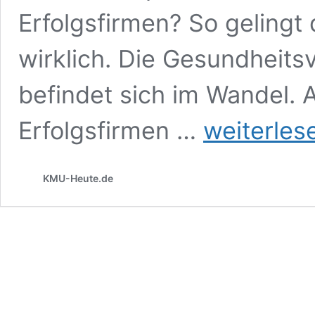
Erfolgsfirmen? So gelingt 
wirklich. Die Gesundheits
befindet sich im Wandel. 
Arztpraxen
Erfolgsfirmen …
weiterles
und
MVZ
als
KMU-Heute.de
Erfolgsfirmen
–
so
gelingt
der
Betrieb
noch
besser